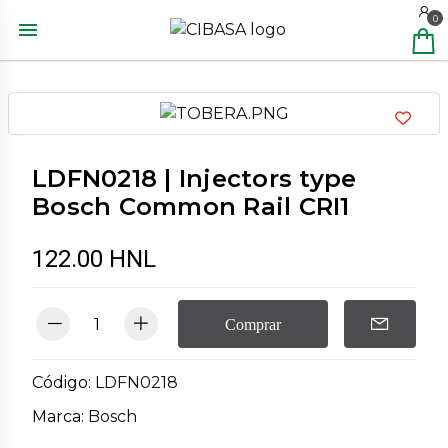
0
LDFN0218 | Injectors type
Bosch Common Rail CRI1
122.00 HNL
Comprar
Código:
LDFN0218
Marca:
Bosch