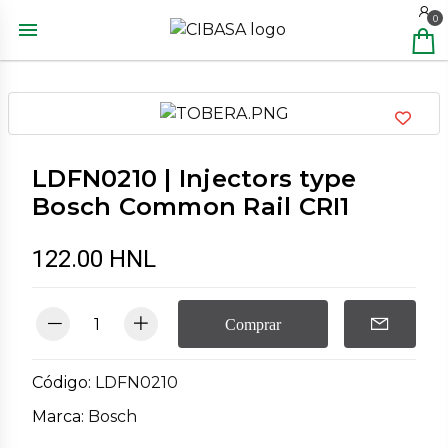
0
LDFN0210 | Injectors type
Bosch Common Rail CRI1
122.00 HNL
Comprar
Código:
LDFN0210
Marca:
Bosch